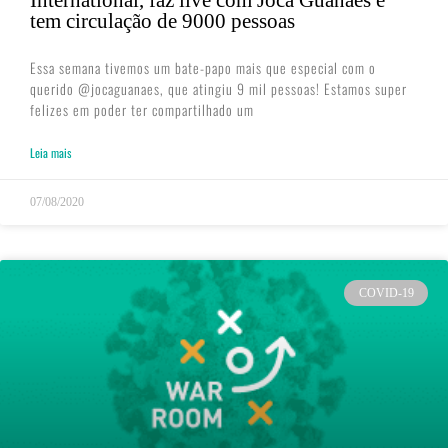
International, faz live com Joca Guanaes e
tem circulação de 9000 pessoas
Essa semana tivemos um bate-papo mais que especial com o
querido @jocaguanaes, que atingiu 9 mil pessoas! Estamos super
felizes em poder ter compartilhado um
Leia mais
07/08/2020
COVID-19