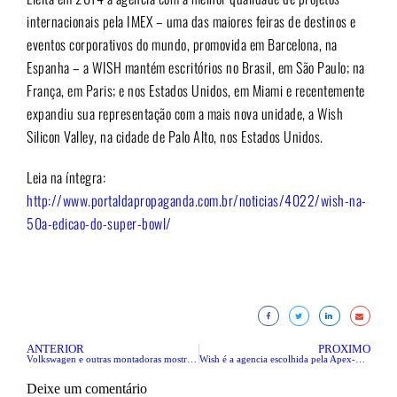
internacionais pela IMEX – uma das maiores feiras de destinos e
eventos corporativos do mundo, promovida em Barcelona, na
Espanha – a WISH mantém escritórios no Brasil, em São Paulo; na
França, em Paris; e nos Estados Unidos, em Miami e recentemente
expandiu sua representação com a mais nova unidade, a Wish
Silicon Valley, na cidade de Palo Alto, nos Estados Unidos.
Leia na íntegra:
http://www.portaldapropaganda.com.br/noticias/4022/wish-na-
50a-edicao-do-super-bowl/
ANTERIOR
PRÓXIMO
Volkswagen e outras montadoras mostram novidades na CES 2016
Wish é a agencia escolhida pela Apex-Brasil para organizar empresas brasileiras no South by Southwest nos EUA
Deixe um comentário