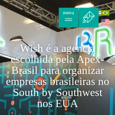
menu
Wish é a agencia
escolhida pela Apex-
Brasil para organizar
empresas brasileiras no
South by Southwest
nos EUA