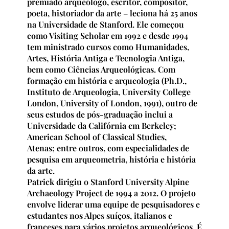
premiado arqueólogo, escritor, compositor,
poeta, historiador da arte – leciona há 25 anos
na Universidade de Stanford. Ele começou
como Visiting Scholar em 1992 e desde 1994
tem ministrado cursos como Humanidades,
Artes, História Antiga e Tecnologia Antiga,
bem como Ciências Arqueológicas. Com
formação em história e arqueologia (Ph.D.,
Instituto de Arqueologia, University College
London, University of London, 1991), outro de
seus estudos de pós-graduação inclui a
Universidade da Califórnia em Berkeley;
American School of Classical Studies,
Atenas; entre outros, com especialidades de
pesquisa em arqueometria, história e história
da arte.
Patrick dirigiu o Stanford University Alpine
Archaeology Project de 1994 a 2012. O projeto
envolve liderar uma equipe de pesquisadores e
estudantes nos Alpes suíços, italianos e
franceses para vários projetos arqueológicos. É